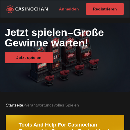
Anmelden
Registrieren
Jetzt spielen–Große
Gewinne warten!
Jetzt spielen
Startseite
Verantwortungsvolles Spielen
Tools And Help For Casinochan