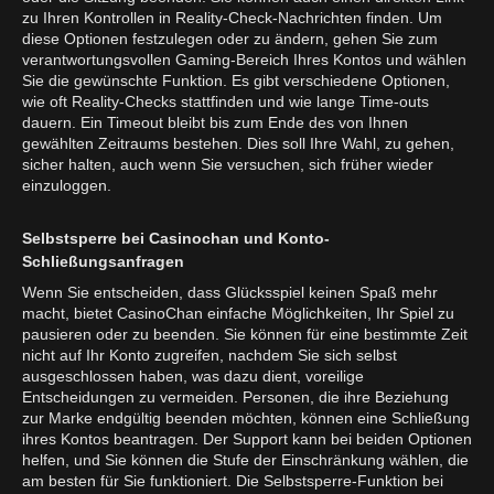
zu Ihren Kontrollen in Reality-Check-Nachrichten finden. Um
diese Optionen festzulegen oder zu ändern, gehen Sie zum
verantwortungsvollen Gaming-Bereich Ihres Kontos und wählen
Sie die gewünschte Funktion. Es gibt verschiedene Optionen,
wie oft Reality-Checks stattfinden und wie lange Time-outs
dauern. Ein Timeout bleibt bis zum Ende des von Ihnen
gewählten Zeitraums bestehen. Dies soll Ihre Wahl, zu gehen,
sicher halten, auch wenn Sie versuchen, sich früher wieder
einzuloggen.
Selbstsperre bei Casinochan und Konto-
Schließungsanfragen
Wenn Sie entscheiden, dass Glücksspiel keinen Spaß mehr
macht, bietet CasinoChan einfache Möglichkeiten, Ihr Spiel zu
pausieren oder zu beenden. Sie können für eine bestimmte Zeit
nicht auf Ihr Konto zugreifen, nachdem Sie sich selbst
ausgeschlossen haben, was dazu dient, voreilige
Entscheidungen zu vermeiden. Personen, die ihre Beziehung
zur Marke endgültig beenden möchten, können eine Schließung
ihres Kontos beantragen. Der Support kann bei beiden Optionen
helfen, und Sie können die Stufe der Einschränkung wählen, die
am besten für Sie funktioniert. Die Selbstsperre-Funktion bei