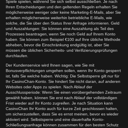
Spiele spielen, während Sie sich selbst ausschließen. Je nach
Ihren Entscheidungen und den geltenden Regeln erhalten Sie
möglicherweise weniger oder keine Marketing-E-Mails, aber Sie
erhalten möglicherweise weiterhin betriebliche E-Mails, wie
solche, die Sie über den Status Ihrer Anfrage informieren. Geld
und Auszahlungen: Sie können eine Auszahlung als Teil des
Prozesses beantragen, wenn Sie noch Geld auf Ihrem Konto
haben. Sie können zum Beispiel €100 auf Ihre übliche Methode
abheben, bevor die Einschränkung endgültig ist, aber Sie
müssen die üblichen Sicherheits- und Verifizierungsprüfungen
durchlaufen.
Der Kundenservice wird Ihnen sagen, wie Sie mit
Bonusverpflichtungen umgehen sollen, wenn Ihr Konto gesperrt
ist, falls Sie welche haben. Wichtig: Die Selbstsperre gilt nur für
Ihr CasinoChan-Konto. Sie hindert Sie nicht daran, auf anderen
Websites oder Apps zu spielen. Nach Ablauf der
Ausschlussperiode: Wenn Sie einen vorübergehenden Zeitraum
gewählt haben, können Sie erst nach Ablauf der vollständigen
Frist wieder auf Ihr Konto zugreifen. Je nach Situation kann
CasinoChan Ihr Konto auch für kurze Zeit geschlossen halten,
um sicherzustellen, dass Sie es ernst meinen, bevor es wieder
aktiviert wird. Selbstsperre und eine dauerhafte Konto-
Schließungsanfrage können zusammen für den besten Schutz