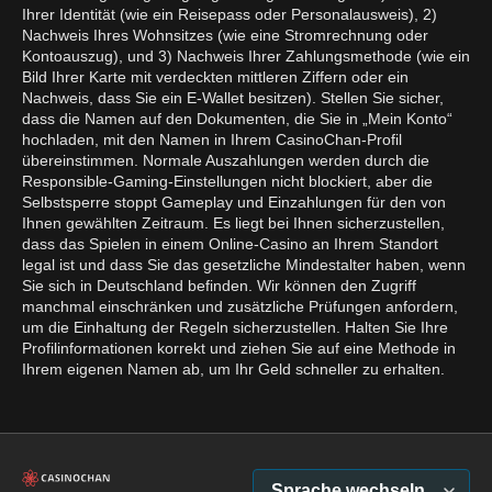
Ihrer Identität (wie ein Reisepass oder Personalausweis), 2)
Nachweis Ihres Wohnsitzes (wie eine Stromrechnung oder
Kontoauszug), und 3) Nachweis Ihrer Zahlungsmethode (wie ein
Bild Ihrer Karte mit verdeckten mittleren Ziffern oder ein
Nachweis, dass Sie ein E-Wallet besitzen). Stellen Sie sicher,
dass die Namen auf den Dokumenten, die Sie in „Mein Konto“
hochladen, mit den Namen in Ihrem CasinoChan-Profil
übereinstimmen. Normale Auszahlungen werden durch die
Responsible-Gaming-Einstellungen nicht blockiert, aber die
Selbstsperre stoppt Gameplay und Einzahlungen für den von
Ihnen gewählten Zeitraum. Es liegt bei Ihnen sicherzustellen,
dass das Spielen in einem Online-Casino an Ihrem Standort
legal ist und dass Sie das gesetzliche Mindestalter haben, wenn
Sie sich in Deutschland befinden. Wir können den Zugriff
manchmal einschränken und zusätzliche Prüfungen anfordern,
um die Einhaltung der Regeln sicherzustellen. Halten Sie Ihre
Profilinformationen korrekt und ziehen Sie auf eine Methode in
Ihrem eigenen Namen ab, um Ihr Geld schneller zu erhalten.
Sprache wechseln