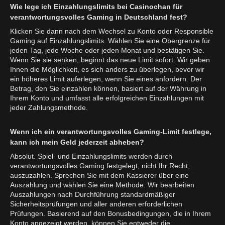
Wie lege ich Einzahlungslimits bei Casinochan für
verantwortungsvolles Gaming in Deutschland fest?
Klicken Sie dann nach dem Wechsel zu Konto oder Responsible
Gaming auf Einzahlungslimits. Wählen Sie eine Obergrenze für
jeden Tag, jede Woche oder jeden Monat und bestätigen Sie.
Wenn Sie sie senken, beginnt das neue Limit sofort. Wir geben
Ihnen die Möglichkeit, es sich anders zu überlegen, bevor wir
ein höheres Limit auferlegen, wenn Sie eines anfordern. Der
Betrag, den Sie einzahlen können, basiert auf der Währung in
Ihrem Konto und umfasst alle erfolgreichen Einzahlungen mit
jeder Zahlungsmethode.
Wenn ich ein verantwortungsvolles Gaming-Limit festlege,
kann ich mein Geld jederzeit abheben?
Absolut. Spiel- und Einzahlungslimits werden durch
verantwortungsvolles Gaming festgelegt, nicht Ihr Recht,
auszuzahlen. Sprechen Sie mit dem Kassierer über eine
Auszahlung und wählen Sie eine Methode. Wir bearbeiten
Auszahlungen nach Durchführung standardmäßiger
Sicherheitsprüfungen und aller anderen erforderlichen
Prüfungen. Basierend auf den Bonusbedingungen, die in Ihrem
Konto angezeigt werden, können Sie entweder die