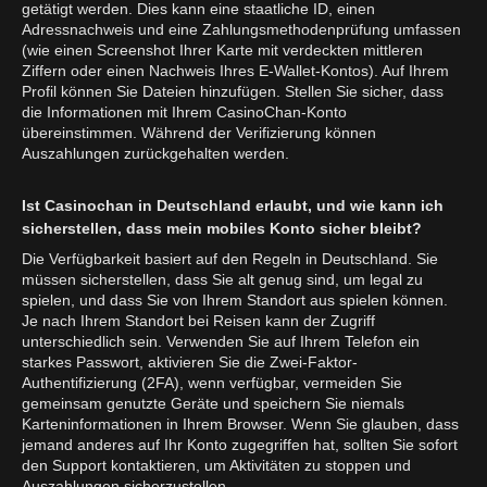
getätigt werden. Dies kann eine staatliche ID, einen
Adressnachweis und eine Zahlungsmethodenprüfung umfassen
(wie einen Screenshot Ihrer Karte mit verdeckten mittleren
Ziffern oder einen Nachweis Ihres E-Wallet-Kontos). Auf Ihrem
Profil können Sie Dateien hinzufügen. Stellen Sie sicher, dass
die Informationen mit Ihrem CasinoChan-Konto
übereinstimmen. Während der Verifizierung können
Auszahlungen zurückgehalten werden.
Ist Casinochan in Deutschland erlaubt, und wie kann ich
sicherstellen, dass mein mobiles Konto sicher bleibt?
Die Verfügbarkeit basiert auf den Regeln in Deutschland. Sie
müssen sicherstellen, dass Sie alt genug sind, um legal zu
spielen, und dass Sie von Ihrem Standort aus spielen können.
Je nach Ihrem Standort bei Reisen kann der Zugriff
unterschiedlich sein. Verwenden Sie auf Ihrem Telefon ein
starkes Passwort, aktivieren Sie die Zwei-Faktor-
Authentifizierung (2FA), wenn verfügbar, vermeiden Sie
gemeinsam genutzte Geräte und speichern Sie niemals
Karteninformationen in Ihrem Browser. Wenn Sie glauben, dass
jemand anderes auf Ihr Konto zugegriffen hat, sollten Sie sofort
den Support kontaktieren, um Aktivitäten zu stoppen und
Auszahlungen sicherzustellen.