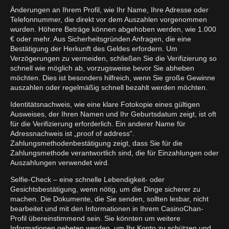
Änderungen an Ihrem Profil, wie Ihr Name, Ihre Adresse oder
Telefonnummer, die direkt vor dem Auszahlen vorgenommen
wurden. Höhere Beträge können abgehoben werden, wie 1.000
€ oder mehr. Aus Sicherheitsgründen Anfragen, die eine
Bestätigung der Herkunft des Geldes erfordern. Um
Verzögerungen zu vermeiden, schließen Sie die Verifizierung so
schnell wie möglich ab, vorzugsweise bevor Sie abheben
möchten. Dies ist besonders hilfreich, wenn Sie große Gewinne
auszahlen oder regelmäßig schnell bezahlt werden möchten.
Identitätsnachweis, wie eine klare Fotokopie eines gültigen
Ausweises, der Ihren Namen und Ihr Geburtsdatum zeigt, ist oft
für die Verifizierung erforderlich. Ein anderer Name für
Adressnachweis ist „proof of address“.
Zahlungsmethodenbestätigung zeigt, dass Sie für die
Zahlungsmethode verantwortlich sind, die für Einzahlungen oder
Auszahlungen verwendet wird.
Selfie-Check – eine schnelle Lebendigkeit- oder
Gesichtsbestätigung, wenn nötig, um die Dinge sicherer zu
machen. Die Dokumente, die Sie senden, sollten lesbar, nicht
bearbeitet und mit den Informationen in Ihrem CasinoChan-
Profil übereinstimmend sein. Sie könnten um weitere
Informationen gebeten werden, um Ihr Konto zu schützen und