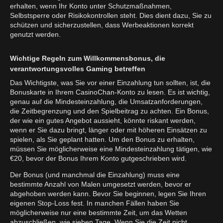
erhalten, wenn Ihr Konto unter Schutzmaßnahmen,
Selbstsperre oder Risikokontrollen steht. Dies dient dazu, Sie zu
schützen und sicherzustellen, dass Werbeaktionen korrekt
genutzt werden.
Wichtige Regeln zum Willkommensbonus, die
verantwortungsvolles Gaming betreffen
Das Wichtigste, was Sie vor einer Einzahlung tun sollten, ist, die
Bonuskarte in Ihrem CasinoChan-Konto zu lesen. Es ist wichtig,
genau auf die Mindesteinzahlung, die Umsatzanforderungen,
die Zeitbegrenzung und den Spielbeitrag zu achten. Ein Bonus,
der wie ein gutes Angebot aussieht, könnte riskant werden,
wenn er Sie dazu bringt, länger oder mit höheren Einsätzen zu
spielen, als Sie geplant hatten. Um den Bonus zu erhalten,
müssen Sie möglicherweise eine Mindesteinzahlung tätigen, wie
€20, bevor der Bonus Ihrem Konto gutgeschrieben wird.
Der Bonus (und manchmal die Einzahlung) muss eine
bestimmte Anzahl von Malen umgesetzt werden, bevor er
abgehoben werden kann. Bevor Sie beginnen, legen Sie Ihren
eigenen Stop-Loss fest. In manchen Fällen haben Sie
möglicherweise nur eine bestimmte Zeit, um das Wetten
abzuschließen, wie sieben Tage. Wenn Sie die Zeit nicht