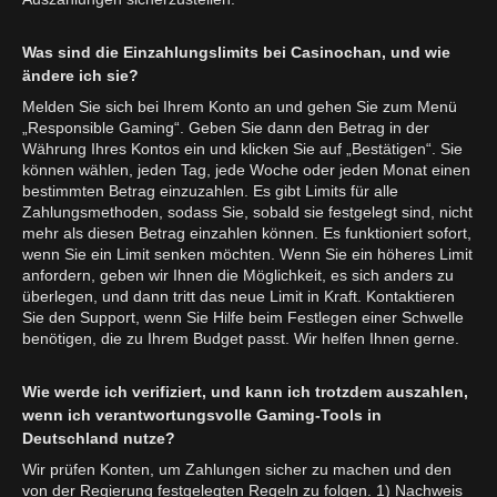
Was sind die Einzahlungslimits bei Casinochan, und wie
ändere ich sie?
Melden Sie sich bei Ihrem Konto an und gehen Sie zum Menü
„Responsible Gaming“. Geben Sie dann den Betrag in der
Währung Ihres Kontos ein und klicken Sie auf „Bestätigen“. Sie
können wählen, jeden Tag, jede Woche oder jeden Monat einen
bestimmten Betrag einzuzahlen. Es gibt Limits für alle
Zahlungsmethoden, sodass Sie, sobald sie festgelegt sind, nicht
mehr als diesen Betrag einzahlen können. Es funktioniert sofort,
wenn Sie ein Limit senken möchten. Wenn Sie ein höheres Limit
anfordern, geben wir Ihnen die Möglichkeit, es sich anders zu
überlegen, und dann tritt das neue Limit in Kraft. Kontaktieren
Sie den Support, wenn Sie Hilfe beim Festlegen einer Schwelle
benötigen, die zu Ihrem Budget passt. Wir helfen Ihnen gerne.
Wie werde ich verifiziert, und kann ich trotzdem auszahlen,
wenn ich verantwortungsvolle Gaming-Tools in
Deutschland nutze?
Wir prüfen Konten, um Zahlungen sicher zu machen und den
von der Regierung festgelegten Regeln zu folgen. 1) Nachweis