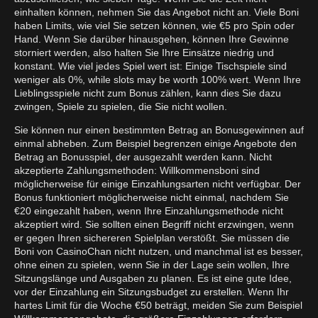
einhalten können, nehmen Sie das Angebot nicht an. Viele Boni
haben Limits, wie viel Sie setzen können, wie €5 pro Spin oder
Hand. Wenn Sie darüber hinausgehen, können Ihre Gewinne
storniert werden, also halten Sie Ihre Einsätze niedrig und
konstant. Wie viel jedes Spiel wert ist: Einige Tischspiele sind
weniger als 0%, while slots may be worth 100% wert. Wenn Ihre
Lieblingsspiele nicht zum Bonus zählen, kann dies Sie dazu
zwingen, Spiele zu spielen, die Sie nicht wollen.
Sie können nur einen bestimmten Betrag an Bonusgewinnen auf
einmal abheben. Zum Beispiel begrenzen einige Angebote den
Betrag an Bonusspiel, der ausgezahlt werden kann. Nicht
akzeptierte Zahlungsmethoden: Willkommensboni sind
möglicherweise für einige Einzahlungsarten nicht verfügbar. Der
Bonus funktioniert möglicherweise nicht einmal, nachdem Sie
€20 eingezahlt haben, wenn Ihre Einzahlungsmethode nicht
akzeptiert wird. Sie sollten einen Begriff nicht erzwingen, wenn
er gegen Ihren sichereren Spielplan verstößt. Sie müssen die
Boni von CasinoChan nicht nutzen, und manchmal ist es besser,
ohne einen zu spielen, wenn Sie in der Lage sein wollen, Ihre
Sitzungslänge und Ausgaben zu planen. Es ist eine gute Idee,
vor der Einzahlung ein Sitzungsbudget zu erstellen. Wenn Ihr
hartes Limit für die Woche €50 beträgt, meiden Sie zum Beispiel