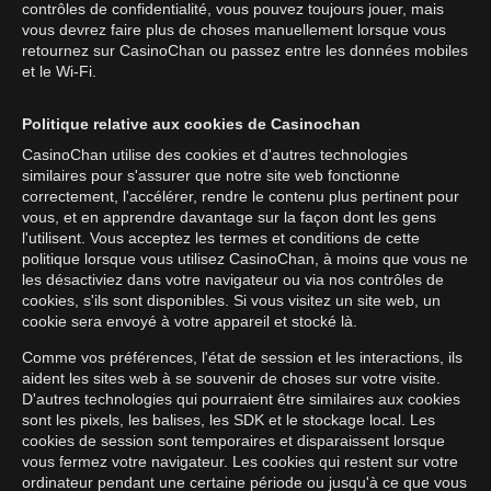
contrôles de confidentialité, vous pouvez toujours jouer, mais
vous devrez faire plus de choses manuellement lorsque vous
retournez sur CasinoChan ou passez entre les données mobiles
et le Wi-Fi.
Politique relative aux cookies de Casinochan
CasinoChan utilise des cookies et d'autres technologies
similaires pour s'assurer que notre site web fonctionne
correctement, l'accélérer, rendre le contenu plus pertinent pour
vous, et en apprendre davantage sur la façon dont les gens
l'utilisent. Vous acceptez les termes et conditions de cette
politique lorsque vous utilisez CasinoChan, à moins que vous ne
les désactiviez dans votre navigateur ou via nos contrôles de
cookies, s'ils sont disponibles. Si vous visitez un site web, un
cookie sera envoyé à votre appareil et stocké là.
Comme vos préférences, l'état de session et les interactions, ils
aident les sites web à se souvenir de choses sur votre visite.
D'autres technologies qui pourraient être similaires aux cookies
sont les pixels, les balises, les SDK et le stockage local. Les
cookies de session sont temporaires et disparaissent lorsque
vous fermez votre navigateur. Les cookies qui restent sur votre
ordinateur pendant une certaine période ou jusqu'à ce que vous