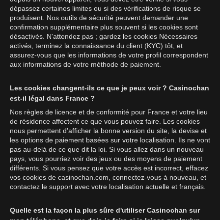
dépassez certaines limites ou si des vérifications de risque se
produisent. Nos outils de sécurité peuvent demander une
confirmation supplémentaire plus souvent si les cookies sont
désactivés. N'attendez pas ; gardez les cookies Nécessaires
activés, terminez la connaissance du client (KYC) tôt, et
assurez-vous que les informations de votre profil correspondent
aux informations de votre méthode de paiement.
Les cookies changent-ils ce que je peux voir ? Casinochan
est-il légal dans France ?
Nos règles de licence et de conformité pour France et votre lieu
de résidence affectent ce que vous pouvez faire. Les cookies
nous permettent d'afficher la bonne version du site, la devise et
les options de paiement basées sur votre localisation. Ils ne vont
pas au-delà de ce que dit la loi. Si vous allez dans un nouveau
pays, vous pourriez voir des jeux ou des moyens de paiement
différents. Si vous pensez que votre accès est incorrect, effacez
vos cookies de casinochan.com, connectez-vous à nouveau, et
contactez le support avec votre localisation actuelle et français.
Quelle est la façon la plus sûre d'utiliser Casinochan sur