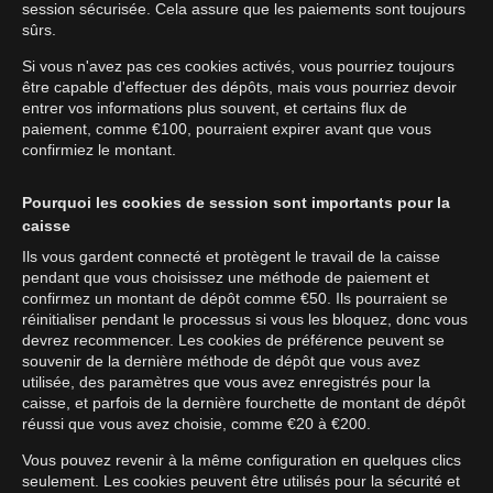
session sécurisée. Cela assure que les paiements sont toujours
sûrs.
Si vous n'avez pas ces cookies activés, vous pourriez toujours
être capable d'effectuer des dépôts, mais vous pourriez devoir
entrer vos informations plus souvent, et certains flux de
paiement, comme €100, pourraient expirer avant que vous
confirmiez le montant.
Pourquoi les cookies de session sont importants pour la
caisse
Ils vous gardent connecté et protègent le travail de la caisse
pendant que vous choisissez une méthode de paiement et
confirmez un montant de dépôt comme €50. Ils pourraient se
réinitialiser pendant le processus si vous les bloquez, donc vous
devrez recommencer. Les cookies de préférence peuvent se
souvenir de la dernière méthode de dépôt que vous avez
utilisée, des paramètres que vous avez enregistrés pour la
caisse, et parfois de la dernière fourchette de montant de dépôt
réussi que vous avez choisie, comme €20 à €200.
Vous pouvez revenir à la même configuration en quelques clics
seulement. Les cookies peuvent être utilisés pour la sécurité et