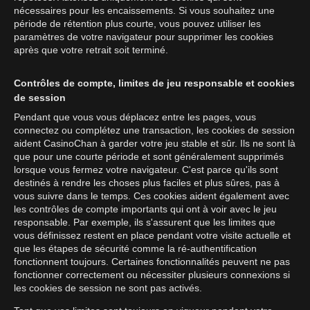
nécessaires pour les encaissements. Si vous souhaitez une
période de rétention plus courte, vous pouvez utiliser les
paramètres de votre navigateur pour supprimer les cookies
après que votre retrait soit terminé.
Contrôles de compte, limites de jeu responsable et cookies
de session
Pendant que vous vous déplacez entre les pages, vous
connectez ou complétez une transaction, les cookies de session
aident CasinoChan à garder votre jeu stable et sûr. Ils ne sont là
que pour une courte période et sont généralement supprimés
lorsque vous fermez votre navigateur. C'est parce qu'ils sont
destinés à rendre les choses plus faciles et plus sûres, pas à
vous suivre dans le temps. Ces cookies aident également avec
les contrôles de compte importants qui ont à voir avec le jeu
responsable. Par exemple, ils s'assurent que les limites que
vous définissez restent en place pendant votre visite actuelle et
que les étapes de sécurité comme la ré-authentification
fonctionnent toujours. Certaines fonctionnalités peuvent ne pas
fonctionner correctement ou nécessiter plusieurs connexions si
les cookies de session ne sont pas activés.