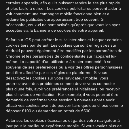
certains appareils, afin qu'ils puissent rendre le site plus rapide
et plus facile à utiliser. Les cookies publicitaires peuvent aider à
voir comment une campagne mobile fonctionne bien et à
réduire les publicités qui apparaissent trop souvent. Si
nécessaire, ceux-ci ne sont activés qu'après que vous les ayez
acceptés via la bannière de cookies de votre appareil.
Safari sur iOS peut arrêter le suivi inter-sites et bloquer certains
cookies tiers par défaut. Les cookies qui sont enregistrés sur
Android peuvent également être modifiés par les paramètres de
Chrome et les paramètres de confidentialité sur l'appareil lui-
même. La capacité d'un utilisateur à rester connecté, à se
souvenir de ses préférences ou à voir des offres personnalisées
peut être affectée par ces règles de plateforme. Si vous
désactivez les cookies sur votre navigateur mobile, vous
pourriez avoir des problèmes comme devoir vous connecter
plus d'une fois, avoir vos préférences réinitialisées, ou recevoir
plus d'invites de vérification. Par exemple, il vous pourrait être
demandé de confirmer votre session à nouveau après avoir
effacé vos cookies avant de pouvoir faire quelque chose comme
déposer €100 ou demander un retrait de €500.
Autorisez les cookies nécessaires et gardez votre navigateur à
jour pour la meilleure expérience mobile. Si vous voulez plus de