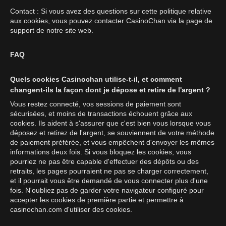
Contact : Si vous avez des questions sur cette politique relative
aux cookies, vous pouvez contacter CasinoChan via la page de
support de notre site web.
FAQ
Quels cookies Casinochan utilise-t-il, et comment
changent-ils la façon dont je dépose et retire de l'argent ?
Vous restez connecté, vos sessions de paiement sont
sécurisées, et moins de transactions échouent grâce aux
cookies. Ils aident à s'assurer que c'est bien vous lorsque vous
déposez et retirez de l'argent, se souviennent de votre méthode
de paiement préférée, et vous empêchent d'envoyer les mêmes
informations deux fois. Si vous bloquez les cookies, vous
pourriez ne pas être capable d'effectuer des dépôts ou des
retraits, les pages pourraient ne pas se charger correctement,
et il pourrait vous être demandé de vous connecter plus d'une
fois. N'oubliez pas de garder votre navigateur configuré pour
accepter les cookies de première partie et permettre à
casinochan.com d'utiliser des cookies.