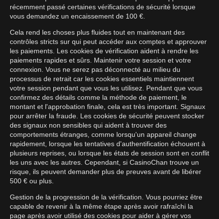
récemment passé certaines vérifications de sécurité lorsque
vous demandez un encaissement de 100 €.
Cela rend les choses plus fluides tout en maintenant des
contrôles stricts sur qui peut accéder aux comptes et approuver
les paiements. Les cookies de vérification aident à rendre les
paiements rapides et sûrs. Maintenir votre session et votre
connexion. Vous ne serez pas déconnecté au milieu du
processus de retrait car les cookies essentiels maintiennent
votre session pendant que vous les utilisez. Pendant que vous
confirmez des détails comme la méthode de paiement, le
montant et l'approbation finale, cela est très important. Signaux
pour arrêter la fraude. Les cookies de sécurité peuvent stocker
des signaux non sensibles qui aident à trouver des
comportements étranges, comme lorsqu'un appareil change
rapidement, lorsque les tentatives d'authentification échouent à
plusieurs reprises, ou lorsque les états de session sont en conflit
les uns avec les autres. Cependant, si CasinoChan trouve un
risque, ils peuvent demander plus de preuves avant de libérer
500 € ou plus.
Gestion de la progression de la vérification. Vous pourriez être
capable de revenir à la même étape après avoir rafraîchi la
page après avoir utilisé des cookies pour aider à gérer vos