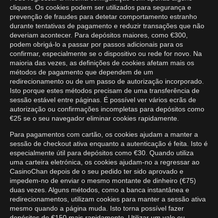
cliques. Os cookies podem ser utilizados para segurança e
prevenção de fraudes para detetar comportamento estranho
durante tentativas de pagamento e reduzir transações que não
deveriam acontecer. Para depósitos maiores, como €300,
podem obrigá-lo a passar por passos adicionais para os
confirmar, especialmente se o dispositivo ou rede for novo. Na
maioria das vezes, as definições de cookies afetam mais os
métodos de pagamento que dependem de um
redirecionamento ou de um passo de autorização incorporado.
Isto porque estes métodos precisam de uma transferência de
sessão estável entre páginas. É possível ver vários ecrãs de
autorização ou confirmações incompletas para depósitos como
€25 se o seu navegador eliminar cookies rapidamente.
Para pagamentos com cartão, os cookies ajudam a manter a
sessão de checkout ativa enquanto a autenticação é feita. Isto é
especialmente útil para depósitos como €30. Quando utiliza
uma carteira eletrónica, os cookies ajudam-no a regressar ao
CasinoChan depois de o seu pedido ter sido aprovado e
impedem-no de enviar o mesmo montante de dinheiro (€75)
duas vezes. Alguns métodos, como a banca instantânea e
redirecionamentos, utilizam cookies para manter a sessão ativa
mesmo quando a página muda. Isto torna possível fazer
depósitos de €150 mais rapidamente. Utilizar um vale ou