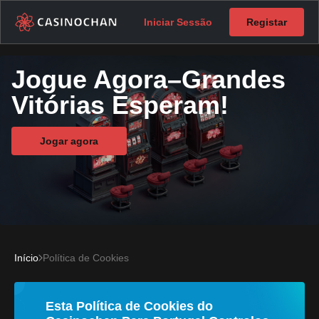
Iniciar Sessão
Registar
Jogue Agora–Grandes
Vitórias Esperam!
Jogar agora
Início
Política de Cookies
Esta Política de Cookies do