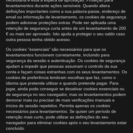
necessária e está à espera de aprovação. Proteção para
levantamentos durante ações sensíveis. Quando altera
definições importantes como a sua palavra-passe, endereço de
email ou informação de levantamento, os cookies de segurança
podem adicionar proteções extras. Pode ser aplicada uma
retenção de segurança curta antes de um levantamento de 200
€ ou mais ser aprovado. Isto ajuda a proteger o seu saldo caso
outra pessoa tenha obtido acesso.
Os cookies "essenciais" são necessários para que os
levantamentos funcionem corretamente, incluindo para
segurança da sessão e autenticação. Os cookies de segurança
ajudam a impedir que pessoas assumam o controlo da sua
conta e façam coisas estranhas com os seus levantamentos. Os
cookies de preferência lembram escolhas que faz, como o
idioma que pretende utilizar e quando pretende pagar. Para
jogar, ainda pode conseguir se desativar cookies essenciais ou
de segurança no seu navegador, mas os levantamentos podem
demorar mais ou precisar de mais verificações manuais e
inícios de sessão repetidos. Permita apenas os cookies
necessários para levantamentos. Se quiser um período de
retenção mais curto, pode utilizar as definições do seu
navegador para eliminar cookies após o seu levantamento estar
concluído.