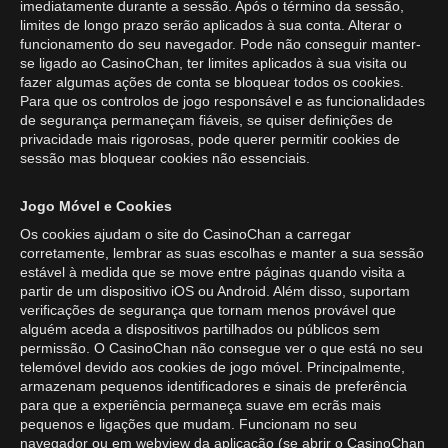
imediatamente durante a sessão. Após o término da sessão,
limites de longo prazo serão aplicados à sua conta. Alterar o
funcionamento do seu navegador. Pode não conseguir manter-
se ligado ao CasinoChan, ter limites aplicados à sua visita ou
fazer algumas ações de conta se bloquear todos os cookies.
Para que os controlos de jogo responsável e as funcionalidades
de segurança permaneçam fiáveis, se quiser definições de
privacidade mais rigorosas, pode querer permitir cookies de
sessão mas bloquear cookies não essenciais.
Jogo Móvel e Cookies
Os cookies ajudam o site do CasinoChan a carregar
corretamente, lembrar as suas escolhas e manter a sua sessão
estável à medida que se move entre páginas quando visita a
partir de um dispositivo iOS ou Android. Além disso, suportam
verificações de segurança que tornam menos provável que
alguém aceda a dispositivos partilhados ou públicos sem
permissão. O CasinoChan não consegue ver o que está no seu
telemóvel devido aos cookies de jogo móvel. Principalmente,
armazenam pequenos identificadores e sinais de preferência
para que a experiência permaneça suave em ecrãs mais
pequenos e ligações que mudam. Funcionam no seu
navegador ou em webview da aplicação (se abrir o CasinoChan