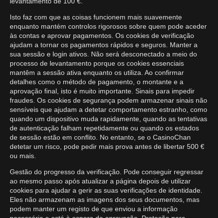
levantamento de 100 €.
Isto faz com que as coisas funcionem mais suavemente
enquanto mantém controlos rigorosos sobre quem pode aceder
às contas e aprovar pagamentos. Os cookies de verificação
ajudam a tornar os pagamentos rápidos e seguros. Manter a
sua sessão e login ativos. Não será desconectado a meio do
processo de levantamento porque os cookies essenciais
mantêm a sessão ativa enquanto os utiliza. Ao confirmar
detalhes como o método de pagamento, o montante e a
aprovação final, isto é muito importante. Sinais para impedir
fraudes. Os cookies de segurança podem armazenar sinais não
sensíveis que ajudam a detetar comportamento estranho, como
quando um dispositivo muda rapidamente, quando as tentativas
de autenticação falham repetidamente ou quando os estados
de sessão estão em conflito. No entanto, se o CasinoChan
detetar um risco, pode pedir mais prova antes de libertar 500 €
ou mais.
Gestão do progresso da verificação. Pode conseguir regressar
ao mesmo passo após atualizar a página depois de utilizar
cookies para ajudar a gerir as suas verificações de identidade.
Eles não armazenam as imagens dos seus documentos, mas
podem manter um registo de que enviou a informação