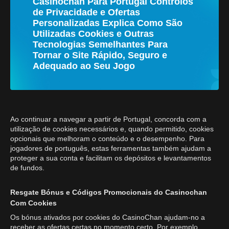
Casinochan Para Portugal Controlos
de Privacidade e Ofertas
Personalizadas Explica Como São
Utilizadas Cookies e Outras
Tecnologias Semelhantes Para
Tornar o Site Rápido, Seguro e
Adequado ao Seu Jogo
Ao continuar a navegar a partir de Portugal, concorda com a
utilização de cookies necessários e, quando permitido, cookies
opcionais que melhoram o conteúdo e o desempenho. Para
jogadores de português, estas ferramentas também ajudam a
proteger a sua conta e facilitam os depósitos e levantamentos
de fundos.
Resgate Bónus e Códigos Promocionais do Casinochan
Com Cookies
Os bónus ativados por cookies do CasinoChan ajudam-no a
receber as ofertas certas no momento certo. Por exemplo,