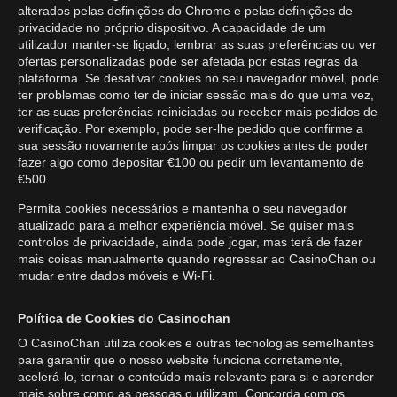
alterados pelas definições do Chrome e pelas definições de
privacidade no próprio dispositivo. A capacidade de um
utilizador manter-se ligado, lembrar as suas preferências ou ver
ofertas personalizadas pode ser afetada por estas regras da
plataforma. Se desativar cookies no seu navegador móvel, pode
ter problemas como ter de iniciar sessão mais do que uma vez,
ter as suas preferências reiniciadas ou receber mais pedidos de
verificação. Por exemplo, pode ser-lhe pedido que confirme a
sua sessão novamente após limpar os cookies antes de poder
fazer algo como depositar €100 ou pedir um levantamento de
€500.
Permita cookies necessários e mantenha o seu navegador
atualizado para a melhor experiência móvel. Se quiser mais
controlos de privacidade, ainda pode jogar, mas terá de fazer
mais coisas manualmente quando regressar ao CasinoChan ou
mudar entre dados móveis e Wi-Fi.
Política de Cookies do Casinochan
O CasinoChan utiliza cookies e outras tecnologias semelhantes
para garantir que o nosso website funciona corretamente,
acelerá-lo, tornar o conteúdo mais relevante para si e aprender
mais sobre como as pessoas o utilizam. Concorda com os