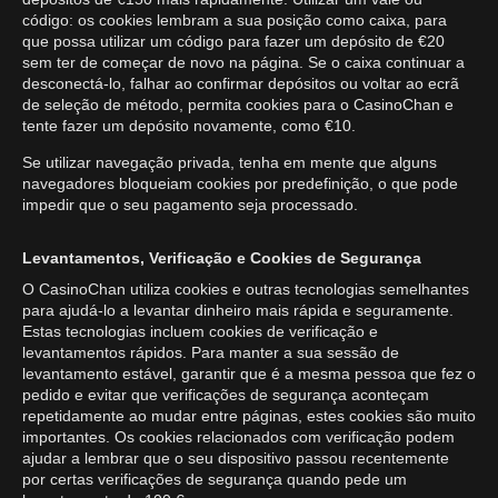
código: os cookies lembram a sua posição como caixa, para
que possa utilizar um código para fazer um depósito de €20
sem ter de começar de novo na página. Se o caixa continuar a
desconectá-lo, falhar ao confirmar depósitos ou voltar ao ecrã
de seleção de método, permita cookies para o CasinoChan e
tente fazer um depósito novamente, como €10.
Se utilizar navegação privada, tenha em mente que alguns
navegadores bloqueiam cookies por predefinição, o que pode
impedir que o seu pagamento seja processado.
Levantamentos, Verificação e Cookies de Segurança
O CasinoChan utiliza cookies e outras tecnologias semelhantes
para ajudá-lo a levantar dinheiro mais rápida e seguramente.
Estas tecnologias incluem cookies de verificação e
levantamentos rápidos. Para manter a sua sessão de
levantamento estável, garantir que é a mesma pessoa que fez o
pedido e evitar que verificações de segurança aconteçam
repetidamente ao mudar entre páginas, estes cookies são muito
importantes. Os cookies relacionados com verificação podem
ajudar a lembrar que o seu dispositivo passou recentemente
por certas verificações de segurança quando pede um