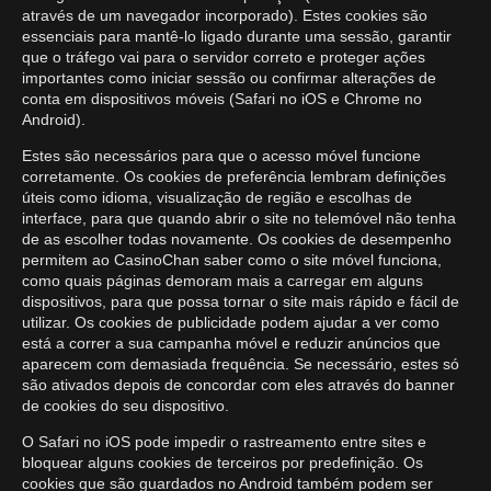
através de um navegador incorporado). Estes cookies são
essenciais para mantê-lo ligado durante uma sessão, garantir
que o tráfego vai para o servidor correto e proteger ações
importantes como iniciar sessão ou confirmar alterações de
conta em dispositivos móveis (Safari no iOS e Chrome no
Android).
Estes são necessários para que o acesso móvel funcione
corretamente. Os cookies de preferência lembram definições
úteis como idioma, visualização de região e escolhas de
interface, para que quando abrir o site no telemóvel não tenha
de as escolher todas novamente. Os cookies de desempenho
permitem ao CasinoChan saber como o site móvel funciona,
como quais páginas demoram mais a carregar em alguns
dispositivos, para que possa tornar o site mais rápido e fácil de
utilizar. Os cookies de publicidade podem ajudar a ver como
está a correr a sua campanha móvel e reduzir anúncios que
aparecem com demasiada frequência. Se necessário, estes só
são ativados depois de concordar com eles através do banner
de cookies do seu dispositivo.
O Safari no iOS pode impedir o rastreamento entre sites e
bloquear alguns cookies de terceiros por predefinição. Os
cookies que são guardados no Android também podem ser