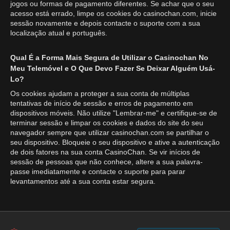
jogos ou formas de pagamento diferentes. Se achar que o seu
acesso está errado, limpe os cookies do casinochan.com, inicie
sessão novamente e depois contacte o suporte com a sua
localização atual e português.
Qual É a Forma Mais Segura de Utilizar o Casinochan No
Meu Telemóvel e O Que Devo Fazer Se Deixar Alguém Usá-
Lo?
Os cookies ajudam a proteger a sua conta de múltiplas
tentativas de início de sessão e erros de pagamento em
dispositivos móveis. Não utilize "Lembrar-me" e certifique-se de
terminar sessão e limpar os cookies e dados do site do seu
navegador sempre que utilizar casinochan.com se partilhar o
seu dispositivo. Bloqueie o seu dispositivo e ative a autenticação
de dois fatores na sua conta CasinoChan. Se vir inícios de
sessão de pessoas que não conhece, altere a sua palavra-
passe imediatamente e contacte o suporte para parar
levantamentos até a sua conta estar segura.