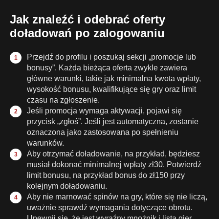
Jak znaleźć i odebrać oferty
doładowań po zalogowaniu
Przejdź do profilu i poszukaj sekcji „promocje lub
bonusy”. Każda bieżąca oferta zwykle zawiera
główne warunki, takie jak minimalna kwota wpłaty,
wysokość bonusu, kwalifikujące się gry oraz limit
czasu na zgłoszenie.
Jeśli promocja wymaga aktywacji, pojawi się
przycisk „zgłoś”. Jeśli jest automatyczna, zostanie
oznaczona jako zastosowana po spełnieniu
warunków.
Aby otrzymać doładowanie, na przykład, będziesz
musiał dokonać minimalnej wpłaty zł30. Potwierdź
limit bonusu, na przykład bonus do zł150 przy
kolejnym doładowaniu.
Aby nie marnować spinów na gry, które się nie liczą,
uważnie sprawdź wymagania dotyczące obrotu.
Upewnij się, że jest wyraźny mnożnik i lista gier,