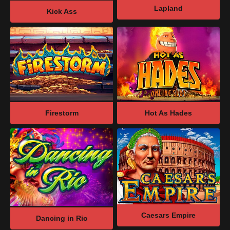
Lapland
Kick Ass
Firestorm
Hot As Hades
Caesars Empire
Dancing in Rio