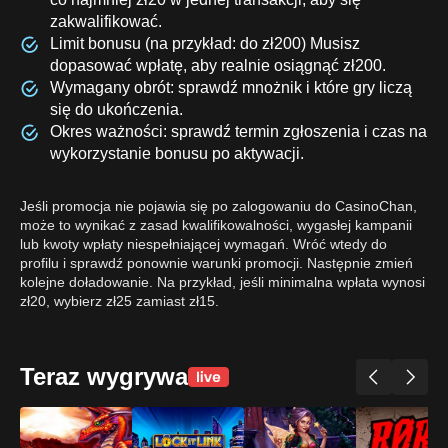
zakwalifikować.
Limit bonusu (na przykład: do zł200) Musisz
dopasować wpłatę, aby realnie osiągnąć zł200.
Wymagany obrót: sprawdź mnożnik i które gry liczą
się do ukończenia.
Okres ważności: sprawdź termin zgłoszenia i czas na
wykorzystanie bonusu po aktywacji.
Jeśli promocja nie pojawia się po zalogowaniu do CasinoChan,
może to wynikać z zasad kwalifikowalności, wygasłej kampanii
lub kwoty wpłaty niespełniającej wymagań. Wróć wtedy do
profilu i sprawdź ponownie warunki promocji. Następnie zmień
kolejne doładowanie. Na przykład, jeśli minimalna wpłata wynosi
zł20, wybierz zł25 zamiast zł15.
Teraz wygrywa