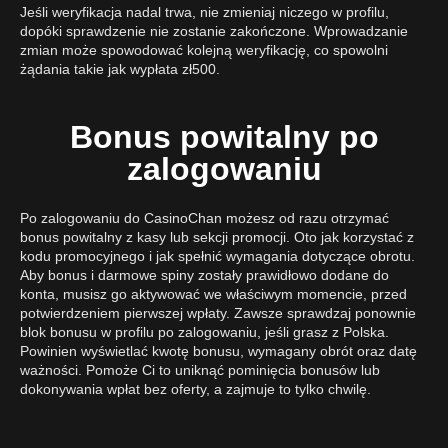
Jeśli weryfikacja nadal trwa, nie zmieniaj niczego w profilu,
dopóki sprawdzenie nie zostanie zakończone. Wprowadzanie
zmian może spowodować kolejną weryfikację, co spowolni
żądania takie jak wypłata zł500.
Bonus powitalny po
zalogowaniu
Po zalogowaniu do CasinoChan możesz od razu otrzymać
bonus powitalny z kasy lub sekcji promocji. Oto jak korzystać z
kodu promocyjnego i jak spełnić wymagania dotyczące obrotu.
Aby bonus i darmowe spiny zostały prawidłowo dodane do
konta, musisz go aktywować we właściwym momencie, przed
potwierdzeniem pierwszej wpłaty. Zawsze sprawdzaj ponownie
blok bonusu w profilu po zalogowaniu, jeśli grasz z Polska.
Powinien wyświetlać kwotę bonusu, wymagany obrót oraz datę
ważności. Pomoże Ci to uniknąć pominięcia bonusów lub
dokonywania wpłat bez oferty, a zajmuje to tylko chwilę.