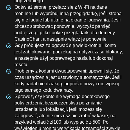
poprzedniego.
Odśwież stronę, przełącz się z Wi-Fi na dane
mobilne lub wypróbuj inną przeglądarkę, jeśli strona
się nie ładuje lub utknie na ekranie logowania. Jeśli
chcesz spróbować ponownie, wyczyść pamięć
podręczną i pliki cookie przeglądarki dla domeny
CasinoChan, a następnie włącz je ponownie.
Gdy próbujesz zalogować się wielokrotnie i konto
jest zablokowane, poczekaj na upływ czasu blokady,
a następnie użyj poprawnego hasła lub dokonaj
resetu.
Problemy z kodami dwuetapowymi: upewnij się, że
czas urządzenia jest ustawiony automatycznie. Jeśli
kody nadal nie działają, poproś o nowy i nie wpisuj
tego samego kodu dwa razy.
Sprawdź, czy konto nie wymaga dodatkowego
potwierdzenia bezpieczeństwa po zmianie
urządzenia lub lokalizacji, jeśli możesz się
zalogować, ale nie możesz nic zrobić w kasie, na
przykład wpłacić zł100 lub wypłacić zł500. Po
wyświetleniu monitu weryfikacja tożsamości zwykle