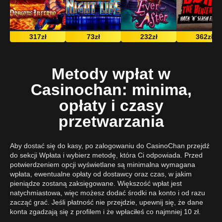
317zł
73zł
232zł
362zł
Metody wpłat w
Casinochan: minima,
opłaty i czasy
przetwarzania
Aby dostać się do kasy, po zalogowaniu do CasinoChan przejdź
do sekcji Wpłata i wybierz metodę, która Ci odpowiada. Przed
potwierdzeniem opcji wyświetlane są minimalna wymagana
wpłata, ewentualne opłaty od dostawcy oraz czas, w jakim
pieniądze zostaną zaksięgowane. Większość wpłat jest
natychmiastowa, więc możesz dodać środki na konto i od razu
zacząć grać. Jeśli płatność nie przejdzie, upewnij się, że dane
konta zgadzają się z profilem i że wpłaciłeś co najmniej 10 zł.