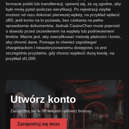
formacie polski lub transliteracji, upewnij się, że są zgodne, aby
było mniej pytań podczas weryfikacji. Po rejestracji zwykle
możesz od razu dokonać pierwszej wpłaty, na przykład wpłacić
zł50, jeśli konto na to pozwala, bez czekania na pełne
sprawdzenie dokumentów. Jednak CasinoChan może poprosić
o dowody przed zezwoleniem na wypłaty lub podniesieniem
limitów. Ważne jest, aby zweryfikować metodę płatności i konto,
aby chronić dane. Pomaga to również zapobiegać
chargebackom i nieautoryzowanemu dostępowi, co jest
szczególnie przydatne, gdy chcesz wypłacić dużą kwotę, na
przykład zł1,000.
Utwórz konto
Zarejestruj się w 30 sekund i odbierz bonusy
Zarejestruj się teraz