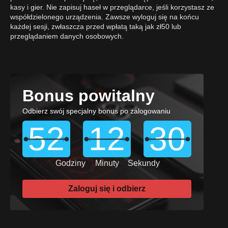
kasy i gier. Nie zapisuj haseł w przeglądarce, jeśli korzystasz ze
współdzielonego urządzenia. Zawsze wyloguj się na końcu
każdej sesji, zwłaszcza przed wpłatą taką jak zł50 lub
przeglądaniem danych osobowych.
Bonus powitalny
Odbierz swój specjalny bonus po zalogowaniu
52
12
28
Godziny
Minuty
Sekundy
Zaloguj się i odbierz