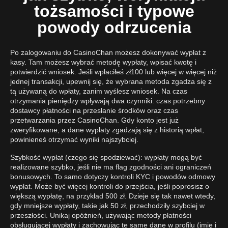
tożsamości i typowe
powody odrzucenia
Po zalogowaniu do CasinoChan możesz dokonywać wypłat z
kasy. Tam możesz wybrać metodę wypłaty, wpisać kwotę i
potwierdzić wniosek. Jeśli wpłaciłeś zł100 lub więcej w więcej niż
jednej transakcji, upewnij się, że wybrana metoda zgadza się z
tą używaną do wpłaty, zanim wyślesz wniosek. Na czas
otrzymania pieniędzy wpływają dwa czynniki: czas potrzebny
dostawcy płatności na przesłanie środków oraz czas
przetwarzania przez CasinoChan. Gdy konto jest już
zweryfikowane, a dane wypłaty zgadzają się z historią wpłat,
powinieneś otrzymać wyniki najszybciej.
Szybkość wypłat (czego się spodziewać): wypłaty mogą być
realizowane szybko, jeśli nie ma flag zgodności ani ograniczeń
bonusowych. To samo dotyczy kontroli KYC i powodów odmowy
wypłat. Może być więcej kontroli do przejścia, jeśli poprosisz o
większą wypłatę, na przykład 500 zł. Dzieje się tak nawet wtedy,
gdy mniejsze wypłaty, takie jak 50 zł, przechodziły szybciej w
przeszłości. Unikaj opóźnień, używając metody płatności
obsługującej wypłaty i zachowując te same dane w profilu (imię i