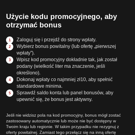
Użycie kodu promocyjnego, aby
otrzymać bonus
Zaloguj się i przejdź do strony wpłaty.
Wybierz bonus powitalny (lub ofertę „pierwszej
wpłaty”).
Wpisz kod promocyjny dokładnie tak, jak został
podany (wielkość liter ma znaczenie, jeśli
określono).
Dokonaj wpłaty co najmniej zł10, aby spełnić
standardowe minima.
Sprawdź saldo konta lub panel bonusów, aby
upewnić się, że bonus jest aktywny.
Jeśli nie widzisz pola na kod promocyjny, bonus mógł zostać
zastosowany automatycznie lub może nie być dostępny w
Twoim kraju lub regionie. W takim przypadku nie rezygnuj z
oferty powitalnej. Zamiast tego przełącz się na inną ofertę