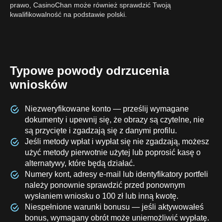
prawo, CasinoChan może również sprawdzić Twoją
kwalifikowalność na podstawie polski.
Typowe powody odrzucenia
wniosków
Niezweryfikowane konto — prześlij wymagane
dokumenty i upewnij się, że obrazy są czytelne, nie
są przycięte i zgadzają się z danymi profilu.
Jeśli metody wpłat i wypłat się nie zgadzają, możesz
użyć metody pierwotnie użytej lub poprosić kasę o
alternatywy, które będą działać.
Numery kont, adresy e-mail lub identyfikatory portfeli
należy ponownie sprawdzić przed ponownym
wysłaniem wniosku o 100 zł lub inną kwotę.
Niespełnione warunki bonusu — jeśli aktywowałeś
bonus, wymagany obrót może uniemożliwić wypłatę.