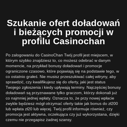
Szukanie ofert doładowań
i bieżących promocji w
profilu Casinochan
Po zalogowaniu do CasinoChan Twój profil jest miejscem, w
którym szybko znajdziesz to, co możesz odebrać w danym
momencie, na przykład bonusy doładowań i promocje
ograniczone czasowo, które pojawiają się na podstawie tego, w
co ostatnio grałeś. Nie musisz przeszukiwać całej witryny, aby
sprawdzić, czy kwalifikujesz się do oferty, jaki jest status
Twojego zgłoszenia i kiedy upływają terminy. Najczęściej bonusy
doładowań są przyznawane tylko graczom, którzy dokonali już
co najmniej jednej wpłaty. Oznacza to, że przy nowej wpłacie
zwykle będziesz mógł otrzymać oferty takie jak bonus do zł200
lub wpłata zł20 lub więcej. Twój profil informuje również, czy
promocja jest aktywna, oczekująca czy już wykorzystana, dzięki
czemu nie przegapisz żadnej szansy.