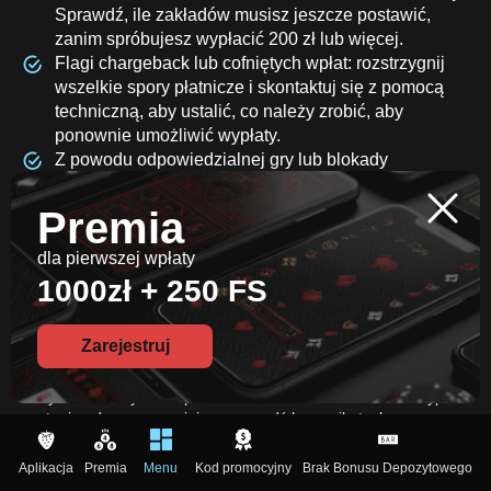
Sprawdź, ile zakładów musisz jeszcze postawić,
zanim spróbujesz wypłacić 200 zł lub więcej.
Flagi chargeback lub cofniętych wpłat: rozstrzygnij
wszelkie spory płatnicze i skontaktuj się z pomocą
techniczną, aby ustalić, co należy zrobić, aby
ponownie umożliwić wypłaty.
Z powodu odpowiedzialnej gry lub blokady
bezpieczeństwa, jeśli konto jest tymczasowo
zablokowane, możesz nie być w stanie dokonywać
Premia
wypłat, dopóki blokada nie wygaśnie lub pomoc
techniczna nie zakończy weryfikacji konta.
dla pierwszej wpłaty
1000zł + 250 FS
Aby otrzymać wypłatę szybko i bez problemów, upewnij się, że
prześlesz dowód tożsamości przed złożeniem wniosku o dużą
Zarejestruj
wypłatę, na przykład zł500, używaj tej samej głównej metody
płatności zarówno do wpłat, jak i wypłat oraz nie zmieniaj
danych osobowych tuż przed odebraniem środków. Jeśli wypłata
zostanie odrzucona, najpierw sprawdź komunikat z kasy.
Następnie skontaktuj się z pomocą techniczną, podając
odrzuconą kwotę (na przykład zł150) i czas, aby szybciej
Aplikacja
Premia
Menu
Kod promocyjny
Brak Bonusu Depozytowego
rozwiązać problem. Wpłaty, wypłaty, bonusy i historię gier