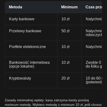
Metoda
Minimum
Czas przetw
Karty bankowe
10 zł
Natychmiast
Przelewy bankowe
50 zł
Natychmiast
roboczych
Portfele elektroniczne
10 zł
Natychmiast
Bankowość internetowa
10 zł
Zwykle 0 zł
(opcje lokalne)
do kilku god
Kryptowaluty
20 zł
10 do 60 mi
(potwierdzen
Zasady minimalnej wpłaty: kasa zatrzyma kwoty poniżej
minimum metody. Wybierz metodę z minimum 10 zł, jeśli chcesz