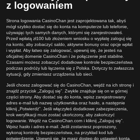
z logowaniem
Strona logowania CasinoChan jest zaprojektowana tak, abyś
mógł szybko dostać się do konta na komputerze lub telefonie,
używając tych samych danych, którymi się zarejestrowałeś.
Przed wpłatą zł100 lub złożeniem wniosku o wypłatę zaloguj się
na konto, aby zobaczyć saldo, aktywne bonusy oraz opcje wpłat
i wypłat. Aby łatwo się zalogować, upewnij się, że jesteś na
oficjalnej domenie CasinoChan i że połączenie jest stabilne.
Czasami możesz zobaczyć dodatkowe kontrole bezpieczeństwa
podczas podróży lub łączenia się z Polska. Dotyczy to zwłaszcza
sytuacji, gdy zmieniasz urządzenia lub sieci.
Jeśli chcesz zalogować się do CasinoChan, wejdź na ich stronę i
znajdź przycisk „Zaloguj się”. Zwykle znajduje się on w górnej
części strony. Aby dostać się do konta, wpisz zarejestrowany
adres e-mail lub nazwę użytkownika oraz hasło, a następnie
kliknij „Potwierdź”. Jeśli włączyłeś dodatkowe zabezpieczenia,
krok weryfikacji musi zostać ukończony, aby zakończyć
logowanie. Wejdź na CasinoChan.com i kliknij „Zaloguj się”.
Wpisz hasło i adres e-mail. Jeśli zostaniesz poproszony,
wykonaj kontrolę bezpieczeństwa, na przykład kod lub
potwierdzenie. Upewnij się, że masz dostęp do ustawień konta,