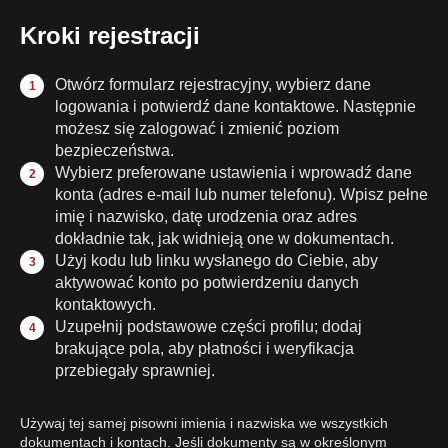
Kroki rejestracji
Otwórz formularz rejestracyjny, wybierz dane
logowania i potwierdź dane kontaktowe. Następnie
możesz się zalogować i zmienić poziom
bezpieczeństwa.
Wybierz preferowane ustawienia i wprowadź dane
konta (adres e-mail lub numer telefonu). Wpisz pełne
imię i nazwisko, datę urodzenia oraz adres
dokładnie tak, jak widnieją one w dokumentach.
Użyj kodu lub linku wysłanego do Ciebie, aby
aktywować konto po potwierdzeniu danych
kontaktowych.
Uzupełnij podstawowe części profilu; dodaj
brakujące pola, aby płatności i weryfikacja
przebiegały sprawniej.
Używaj tej samej pisowni imienia i nazwiska we wszystkich
dokumentach i kontach. Jeśli dokumenty są w określonym