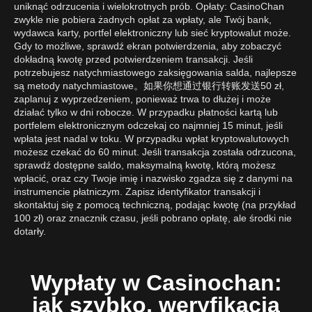
uniknąć odrzucenia i wielokrotnych prób. Opłaty: CasinoChan
zwykle nie pobiera żadnych opłat za wpłaty, ale Twój bank,
wydawca karty, portfel elektroniczny lub sieć kryptowalut może.
Gdy to możliwe, sprawdź ekran potwierdzenia, aby zobaczyć
dokładną kwotę przed potwierdzeniem transakcji. Jeśli
potrzebujesz natychmiastowego zaksięgowania salda, najlepsze
są metody natychmiastowe。如果你想通过银行转账发送50 zł,
zaplanuj z wyprzedzeniem, ponieważ trwa to dłużej i może
działać tylko w dni robocze. W przypadku płatności kartą lub
portfelem elektronicznym odczekaj co najmniej 15 minut, jeśli
wpłata jest nadal w toku. W przypadku wpłat kryptowalutowych
możesz czekać do 60 minut. Jeśli transakcja została odrzucona,
sprawdź dostępne saldo, maksymalną kwotę, którą możesz
wpłacić, oraz czy Twoje imię i nazwisko zgadza się z danymi na
instrumencie płatniczym. Zapisz identyfikator transakcji i
skontaktuj się z pomocą techniczną, podając kwotę (na przykład
100 zł) oraz znacznik czasu, jeśli pobrano opłatę, ale środki nie
dotarły.
Wypłaty w Casinochan:
jak szybko, weryfikacja