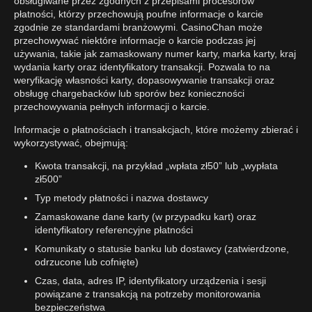
obsługiwane przez zgodnych z przepisami procesorów
płatności, którzy przechowują poufne informacje o karcie
zgodnie ze standardami branżowymi. CasinoChan może
przechowywać niektóre informacje o karcie podczas jej
używania, takie jak zamaskowany numer karty, marka karty, kraj
wydania karty oraz identyfikatory transakcji. Pozwala to na
weryfikację własności karty, dopasowywanie transakcji oraz
obsługę chargebacków lub sporów bez konieczności
przechowywania pełnych informacji o karcie.
Informacje o płatnościach i transakcjach, które możemy zbierać i
wykorzystywać, obejmują:
Kwota transakcji, na przykład „wpłata zł50” lub „wypłata
zł500”
Typ metody płatności i nazwa dostawcy
Zamaskowane dane karty (w przypadku kart) oraz
identyfikatory referencyjne płatności
Komunikaty o statusie banku lub dostawcy (zatwierdzone,
odrzucone lub cofnięte)
Czas, data, adres IP, identyfikatory urządzenia i sesji
powiązane z transakcją na potrzeby monitorowania
bezpieczeństwa