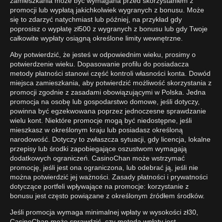
zamieszkania może być wymagana przed skorzystaniem z
promocji lub wypłatą jakichkolwiek wygranych z bonusu. Może
się to zdarzyć natychmiast lub później, na przykład gdy
poprosisz o wypłatę zł500 z wygranych z bonusu lub gdy Twoje
całkowite wypłaty osiągną określone limity wewnętrzne.
Aby potwierdzić, że jesteś w odpowiednim wieku, prosimy o
potwierdzenie wieku. Dopasowanie profilu do posiadacza
metody płatności stanowi część kontroli własności konta. Dowód
miejsca zamieszkania, aby potwierdzić możliwość skorzystania z
promocji zgodnie z zasadami obowiązującymi w Polska. Jedna
promocja na osobę lub gospodarstwo domowe, jeśli dotyczy,
powinna być egzekwowana poprzez jednoczesne sprawdzanie
wielu kont. Niektóre promocje mogą być niedostępne, jeśli
mieszkasz w określonym kraju lub posiadasz określoną
narodowość. Dotyczy to zwłaszcza sytuacji, gdy licencja, lokalne
przepisy lub środki zapobiegające oszustwom wymagają
dodatkowych ograniczeń. CasinoChan może wstrzymać
promocję, jeśli jest ona ograniczona, lub odebrać ją, jeśli nie
można potwierdzić jej ważności. Zasady płatności i prywatności
dotyczące portfeli wpływające na promocje: korzystanie z
bonusu jest często powiązane z określonym źródłem środków.
Jeśli promocja wymaga minimalnej wpłaty w wysokości zł30,
CasinoChan może sprawdzić, czy metoda wpłaty jest