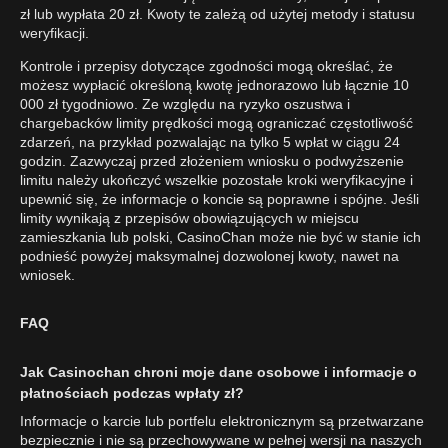
zł lub wypłata 20 zł. Kwoty te zależą od użytej metody i statusu
weryfikacji.
Kontrole i przepisy dotyczące zgodności mogą określać, że
możesz wypłacić określoną kwotę jednorazowo lub łącznie 10
000 zł tygodniowo. Ze względu na ryzyko oszustwa i
chargebacków limity prędkości mogą ograniczać częstotliwość
zdarzeń, na przykład pozwalając na tylko 5 wpłat w ciągu 24
godzin. Zazwyczaj przed złożeniem wniosku o podwyższenie
limitu należy ukończyć wszelkie pozostałe kroki weryfikacyjne i
upewnić się, że informacje o koncie są poprawne i spójne. Jeśli
limity wynikają z przepisów obowiązujących w miejscu
zamieszkania lub polski, CasinoChan może nie być w stanie ich
podnieść powyżej maksymalnej dozwolonej kwoty, nawet na
wniosek.
FAQ
Jak Casinochan chroni moje dane osobowe i informacje o
płatnościach podczas wpłaty zł?
Informacje o karcie lub portfelu elektronicznym są przetwarzane
bezpiecznie i nie są przechowywane w pełnej wersji na naszych