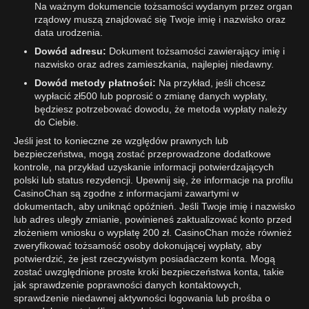
Na ważnym dokumencie tożsamości wydanym przez organ
rządowy muszą znajdować się Twoje imię i nazwisko oraz
data urodzenia.
Dowód adresu:
Dokument tożsamości zawierający imię i
nazwisko oraz adres zamieszkania, najlepiej niedawny.
Dowód metody płatności:
Na przykład, jeśli chcesz
wypłacić zł500 lub poprosić o zmianę danych wypłaty,
będziesz potrzebować dowodu, że metoda wypłaty należy
do Ciebie.
Jeśli jest to konieczne ze względów prawnych lub
bezpieczeństwa, mogą zostać przeprowadzone dodatkowe
kontrole, na przykład uzyskanie informacji potwierdzających
polski lub status rezydencji. Upewnij się, że informacje na profilu
CasinoChan są zgodne z informacjami zawartymi w
dokumentach, aby uniknąć opóźnień. Jeśli Twoje imię i nazwisko
lub adres uległy zmianie, powinieneś zaktualizować konto przed
złożeniem wniosku o wypłatę 200 zł. CasinoChan może również
zweryfikować tożsamość osoby dokonującej wypłaty, aby
potwierdzić, że jest rzeczywistym posiadaczem konta. Mogą
zostać uwzględnione proste kroki bezpieczeństwa konta, takie
jak sprawdzenie poprawności danych kontaktowych,
sprawdzenie niedawnej aktywności logowania lub prośba o