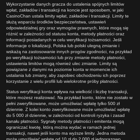
Wykorzystanie danych gracza do ustalenia spójnych limitów
wpłat, zakładów i transakcji na koncie jest sposobem, w jaki
CasinoChan ustala limity wpłat, zakładów i transakcji. Limity te
służą wsparciu środków bezpieczeństwa, ustawień
odpowiedzialnej gry oraz wymogów prawnych, które mogą się
różnić w zależności od statusu konta, metody płatności oraz
informacji posiadanych w celu weryfikacji tożsamości. Jeśli
informacje o lokalizacji, Polska lub polski ulegną zmianie i
wskażą na zastosowanie innych progów zgodności, na przykład
po weryfikacji tożsamości lub przy zmianie metody płatności,
ustawienia limitów mogą również ulec zmianie. Limity są
powiązane z danymi na poziomie konta w momencie ich
ustalania lub zmiany, aby zapobiec obchodzeniu ich poprzez
korzystanie z wielu profili lub wielokrotne próby płatności.
Status weryfikacji konta wpływa na wielkość i liczbę transakcji,
które możesz realizować. Na przykład konto, które nie zostało w
pełni zweryfikowane, może umożliwiać wpłatę tylko 500 zł
dziennie. Z kolei konto zweryfikowane może umożliwiać wpłatę
do 5 000 zł dziennie, w zależności od kontroli ryzyka i zasad
kanału płatności. Sygnały metody płatności i emitenta mogą
ograniczać kwotę, którą można wydać w ramach jednej
transakcji, nawet jeśli konto ma wyższe limity. Jedna metoda
może umożliwiać wpłatę od 10 zł do 2 000 zł jednorazowo.