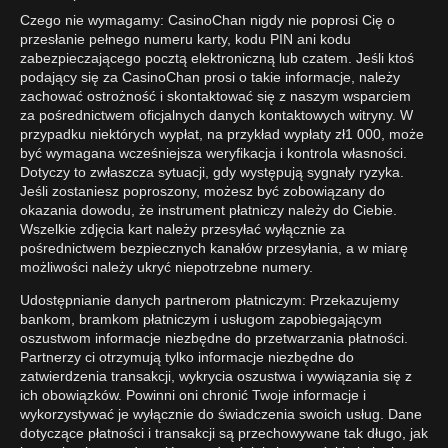
Czego nie wymagamy: CasinoChan nigdy nie poprosi Cię o
przesłanie pełnego numeru karty, kodu PIN ani kodu
zabezpieczającego pocztą elektroniczną lub czatem. Jeśli ktoś
podający się za CasinoChan prosi o takie informacje, należy
zachować ostrożność i skontaktować się z naszym wsparciem
za pośrednictwem oficjalnych danych kontaktowych witryny. W
przypadku niektórych wypłat, na przykład wypłaty zł1 000, może
być wymagana wcześniejsza weryfikacja i kontrola własności.
Dotyczy to zwłaszcza sytuacji, gdy występują sygnały ryzyka.
Jeśli zostaniesz poproszony, możesz być zobowiązany do
okazania dowodu, że instrument płatniczy należy do Ciebie.
Wszelkie zdjęcia kart należy przesyłać wyłącznie za
pośrednictwem bezpiecznych kanałów przesyłania, a w miarę
możliwości należy ukryć niepotrzebne numery.
Udostępnianie danych partnerom płatniczym: Przekazujemy
bankom, bramkom płatniczym i usługom zapobiegającym
oszustwom informacje niezbędne do przetwarzania płatności.
Partnerzy ci otrzymują tylko informacje niezbędne do
zatwierdzenia transakcji, wykrycia oszustwa i wywiązania się z
ich obowiązków. Powinni oni chronić Twoje informacje i
wykorzystywać je wyłącznie do świadczenia swoich usług. Dane
dotyczące płatności i transakcji są przechowywane tak długo, jak