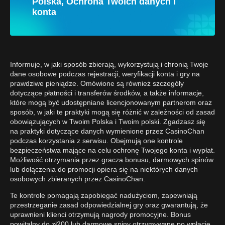
Polska, Ochrona Twoich danych i
konta
Informuje, w jaki sposób zbierają, wykorzystują i chronią Twoje
dane osobowe podczas rejestracji, weryfikacji konta i gry na
prawdziwe pieniądze. Omówione są również szczegóły
dotyczące płatności i transferów środków, a także informacje,
które mogą być udostępniane licencjonowanym partnerom oraz
sposób, w jaki te praktyki mogą się różnić w zależności od zasad
obowiązujących w Twoim Polska i Twoim polski. Zgadzasz się
na praktyki dotyczące danych wymienione przez CasinoChan
podczas korzystania z serwisu. Obejmują one kontrole
bezpieczeństwa mające na celu ochronę Twojego konta i wypłat.
Możliwość otrzymania przez gracza bonusu, darmowych spinów
lub dołączenia do promocji opiera się na niektórych danych
osobowych zbieranych przez CasinoChan.
Te kontrole pomagają zapobiegać nadużyciom, zapewniają
przestrzeganie zasad odpowiedzialnej gry oraz gwarantują, że
uprawnieni klienci otrzymują nagrody promocyjne. Bonus
powitalny do zł200 lub darmowe spiny otrzymywane po wpłacie