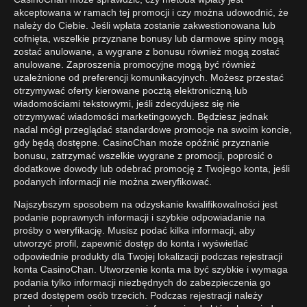
akceptowana w ramach tej promocji i czy można udowodnić, że
należy do Ciebie. Jeśli wpłata zostanie zakwestionowana lub
cofnięta, wszelkie przyznane bonusy lub darmowe spiny mogą
zostać anulowane, a wygrane z bonusu również mogą zostać
anulowane. Zaproszenia promocyjne mogą być również
uzależnione od preferencji komunikacyjnych. Możesz przestać
otrzymywać oferty kierowane pocztą elektroniczną lub
wiadomościami tekstowymi, jeśli zdecydujesz się nie
otrzymywać wiadomości marketingowych. Będziesz jednak
nadal mógł przeglądać standardowe promocje na swoim koncie,
gdy będą dostępne. CasinoChan może opóźnić przyznanie
bonusu, zatrzymać wszelkie wygrane z promocji, poprosić o
dodatkowe dowody lub odebrać promocję z Twojego konta, jeśli
podanych informacji nie można zweryfikować.
Najszybszym sposobem na odzyskanie kwalifikowalności jest
podanie poprawnych informacji i szybkie odpowiadanie na
prośby o weryfikację. Musisz podać kilka informacji, aby
utworzyć profil, zapewnić dostęp do konta i wyświetlać
odpowiednie produkty dla Twojej lokalizacji podczas rejestracji
konta CasinoChan. Utworzenie konta ma być szybkie i wymaga
podania tylko informacji niezbędnych do zabezpieczenia go
przed dostępem osób trzecich. Podczas rejestracji należy