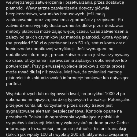
wewnętrznego zatwierdzenia i przetwarzania przez dostawcę
płatności. Wewnętrzne zatwierdzenie dotyczy głównie
bezpieczeństwa, warunków bonusowych, jeśli mają
zastosowanie, oraz zapewnienia zgodności z przepisami. Po
zatwierdzeniu wypłaty dostarczenie środków przez dostawcę
metody płatności może zająć więcej czasu. Czas zatwierdzenia
zależy od takich czynników jak metoda płatności, kwota wypłaty
(na przykład 500 zł w porównaniu do 50 zł), status konta oraz
konieczność dodatkowej weryfikacji. Jeśli wymagane są
dodatkowe informacje, proces zatwierdzania jest wstrzymywany
do czasu otrzymania i sprawdzenia żądanych dokumentów lub
potwierdzeń. Przy pierwszej wypłacie środków z konta proces
może trwać dłużej niż zwykle. Możliwe, że zmieniłeś metodę
płatności lub zaktualizowałeś informacje bankowe lub dotyczące
portfela.
Wypłata dużych lub nietypowych kwot, na przykład 1000 zł po
dokonaniu mniejszych, bardziej typowych transakcji. Potencjalne
przejęcie konta lub korzystanie przez osoby trzecie jest
sygnalizowane alertami bezpieczeństwa. Kontrole oparte na
przepisach Polska lub ograniczenia wynikające z polski lub
sygnałów lokalizacji. Możemy wykorzystać podane przez Ciebie
informacje o tożsamości, metodzie płatności, historii transakcji
(takich jak wpłaty 100 zł i wypłaty 200 zł), aktywności związanej