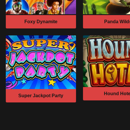
Foxy Dynamite
Panda Wild
Hound Hote
Super Jackpot Party