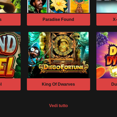
s
Paradise Found
X
l
King Of Dwarves
Du
Vedi tutto