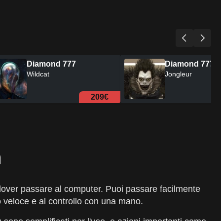
Troll Hunters
Diamond 777
Big Papa
Wildcat
254€
n
di dover passare al computer. Puoi passare facilmente
nto veloce e al controllo con una mano.