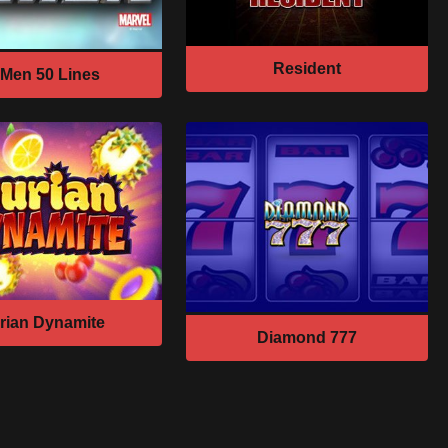
Resident
-Men 50 Lines
rian Dynamite
Diamond 777