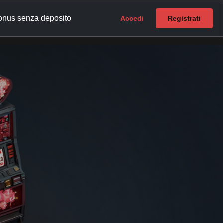
nus senza deposito
Accedi
Registrati