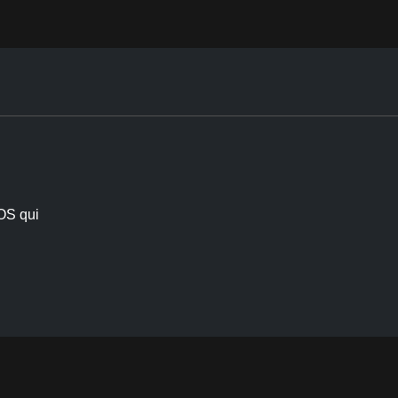
iOS qui