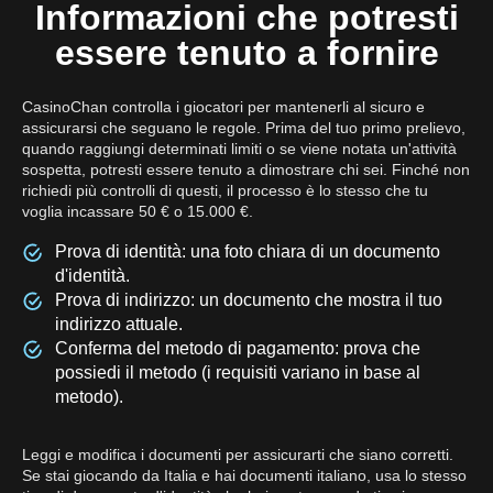
Informazioni che potresti
essere tenuto a fornire
CasinoChan controlla i giocatori per mantenerli al sicuro e
assicurarsi che seguano le regole. Prima del tuo primo prelievo,
quando raggiungi determinati limiti o se viene notata un'attività
sospetta, potresti essere tenuto a dimostrare chi sei. Finché non
richiedi più controlli di questi, il processo è lo stesso che tu
voglia incassare 50 € o 15.000 €.
Prova di identità: una foto chiara di un documento
d'identità.
Prova di indirizzo: un documento che mostra il tuo
indirizzo attuale.
Conferma del metodo di pagamento: prova che
possiedi il metodo (i requisiti variano in base al
metodo).
Leggi e modifica i documenti per assicurarti che siano corretti.
Se stai giocando da Italia e hai documenti italiano, usa lo stesso