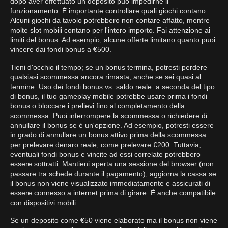
dopo aver effettuato un deposito può impedirne il
funzionamento. È importante controllare quali giochi contano.
Alcuni giochi da tavolo potrebbero non contare affatto, mentre
molte slot mobili contano per l'intero importo. Fai attenzione ai
limiti del bonus. Ad esempio, alcune offerte limitano quanto puoi
vincere dai fondi bonus a €500.
Tieni d'occhio il tempo; se un bonus termina, potresti perdere
qualsiasi scommessa ancora rimasta, anche se sei quasi al
termine. Uso dei fondi bonus vs. saldo reale: a seconda del tipo
di bonus, il tuo gameplay mobile potrebbe usare prima i fondi
bonus o bloccare i prelievi fino al completamento della
scommessa. Puoi interrompere la scommessa o richiedere di
annullare il bonus se è un'opzione. Ad esempio, potresti essere
in grado di annullare un bonus attivo prima della scommessa
per prelevare denaro reale, come prelevare €200. Tuttavia,
eventuali fondi bonus e vincite ad essi correlate potrebbero
essere sottratti. Mantieni aperta una sessione del browser (non
passare tra schede durante il pagamento), aggiorna la cassa se
il bonus non viene visualizzato immediatamente e assicurati di
essere connesso a internet prima di girare. È anche compatibile
con dispositivi mobili.
Se un deposito come €50 viene elaborato ma il bonus non viene