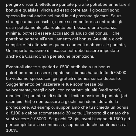
per giro o round, effettuare puntate più alte potrebbe annullare il
bonus e qualsiasi vincita ad esso correlata. I giocatori sono
spesso limitati anche nei modi in cui possono giocare. Se usi
strategie a basso rischio, come scommettere su entrambi gli
esiti ripetutamente alla roulette per bloccare una varianza
minima, potresti essere accusato di abuso del bonus, il che
potrebbe portare all'annullamento del bonus. Attieniti a giochi
semplici e fai attenzione quando aumenti o abbassi le puntate。
Un importo massimo di incasso potrebbe essere impostato
anche da CasinoChan per alcune promozioni.
Eventuali vincite superiori a €500 attribuite a un bonus
potrebbero non essere pagate se il bonus ha un tetto di €5000.
Lo vediamo spesso con giri gratuiti e bonus senza deposito.
Suggerimento: per azzerare le tue scommesse più
velocemente, scegli giochi con contributi più alti (vedi sotto),
mantieni le puntate al di sotto del limite massimo di puntata (ad
esempio, €5) e non passare a giochi non idonei durante la
promozione. Ad esempio, supponiamo che tu richieda un bonus
di €100 e debba scommetterlo 30 volte. L'importo di denaro che
vuoi vincere è €3000. Se giochi €2 giri, avrai bisogno di 1500 giri
per completare la scommessa, supponendo che contribuisca al
100%.