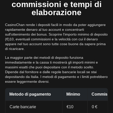
commissioni e tempi di
elaborazione
CasinoChan rende i depositi facili in modo da poter aggiungere
rapidamente denaro al tuo account e concentrarti
sull'ottenimento dei bonus. Scoprire l'importo minimo di deposito
(€)10, eventuali commissioni e la velocità con cui il denaro
appare nel tuo account sono tutte cose buone da sapere prima
di ricaricare.
La maggior parte dei metodi di deposito funziona
immediatamente e la cassa ti mostrerà gli importi minimi e
massimi esatti che puoi depositare con il metodo scelto.
Dipende dal fornitore e dalle regole bancarie locali se stai
depositando da Italia. I metodi di pagamento e i limiti potrebbero
essere leggermente diversi.
Metodo di pagamento
Minimo
Commissio
Carte bancarie
€10
0 €