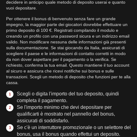
decidere in anticipo quale metodo di deposito userai e quanto
vuoi depositare.
Per ottenere il bonus di benvenuto senza fare un grande
impegno, la maggior parte dei giocatori dovrebbe effettuare un
primo deposito di 100 €. Registrati compilando il modulo e
creando un profilo con una password sicura e un indirizzo email
valido. Non modificare nessuna delle informazioni già presenti
sulla documentazione. Se stai giocando da Italia, assicurati di
scegliere il paese e le informazioni di contatto corretti in modo
da non dover aspettare per il pagamento o la verifica. Se
richiesto, conferma la tua email. Questo mantiene il tuo account
al sicuro e assicura che ricevi notifiche sui bonus e sulle
transazioni. Scegli un metodo di deposito che funzioni per te alla
cassa.
Scegli o digita l'importo del tuo deposito, quindi
completa il pagamento.
Se l'importo minimo che devi depositare per
qualificarti è mostrato nel pannello del bonus,
assicurati di soddisfarlo.
Se c'è un interruttore promozionale o un selettore del
bonus, usa il bonus quando effettui un deposito.