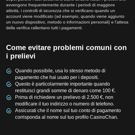
avvengono frequentemente durante i periodi di maggiore
attività, i controlli di sicurezza che si verificano quando un
account viene modificato (ad esempio, quando viene aggiunto
un nuovo dispositivo, metodo o informazioni personali) e l'attesa
della verifica rallentano tutti i pagamenti.
Come evitare problemi comuni con
i prelievi
Quando possibile, usa lo stesso metodo di
pagamento che hai usato per i depositi.
Questo è particolarmente importante quando
restituisci grandi somme di denaro come 100 €.
Prima di richiedere un prelievo di 2.500 €, non
modificare il tuo indirizzo o numero di telefono.
Assicurati che il nome sul tuo conto di pagamento
corrisponda al nome sul tuo profilo CasinoChan.