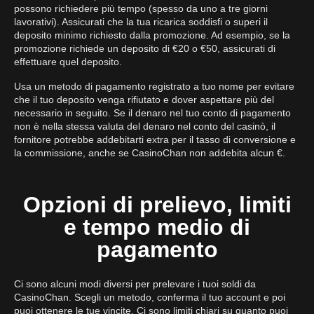
possono richiedere più tempo (spesso da uno a tre giorni
lavorativi). Assicurati che la tua ricarica soddisfi o superi il
deposito minimo richiesto dalla promozione. Ad esempio, se la
promozione richiede un deposito di €20 o €50, assicurati di
effettuare quel deposito.
Usa un metodo di pagamento registrato a tuo nome per evitare
che il tuo deposito venga rifiutato e dover aspettare più del
necessario in seguito. Se il denaro nel tuo conto di pagamento
non è nella stessa valuta del denaro nel conto del casinò, il
fornitore potrebbe addebitarti extra per il tasso di conversione e
la commissione, anche se CasinoChan non addebita alcun €.
Opzioni di prelievo, limiti
e tempo medio di
pagamento
Ci sono alcuni modi diversi per prelevare i tuoi soldi da
CasinoChan. Scegli un metodo, conferma il tuo account e poi
puoi ottenere le tue vincite. Ci sono limiti chiari su quanto puoi