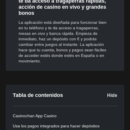
te da acceso a tragaperras rápidas,
acción de casino en vivo y grandes
bonos
La aplicación está diseñada para funcionar bien
en tu teléfono y te da acceso a tragaperras,
mesas en vivo y banca rápida. Empieza de
inmediato, haz un depósito con € y podrás
cambiar entre juegos al instante. La aplicación
hace que tu cuenta, bonos y pagos sean fáciles
de acceder estés donde estés en España o en
movimiento.
Tabla de contenidos
Hide
Casinochan App Casino
Usa los pagos integrados para hacer depósitos