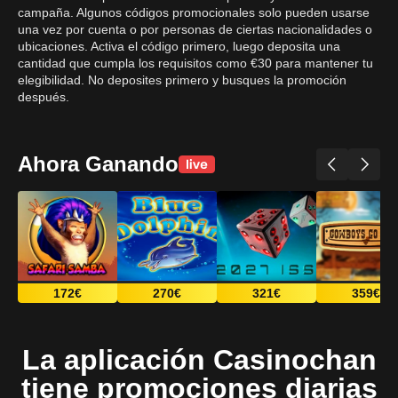
campaña. Algunos códigos promocionales solo pueden usarse
una vez por cuenta o por personas de ciertas nacionalidades o
ubicaciones. Activa el código primero, luego deposita una
cantidad que cumpla los requisitos como €30 para mantener tu
elegibilidad. No deposites primero y busques la promoción
después.
Ahora Ganando
172€
270€
321€
359€
La aplicación Casinochan
tiene promociones diarias