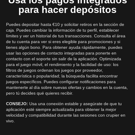
Usa los pagos integrados
para hacer depósitos
Puedes depositar hasta €10 y solicitar retiros en la sección de
caja. Puedes cambiar la información de tu perfil, establecer
límites y ver un historial de tus transacciones. Consulta el área
de tu cuenta para ver si eres elegible para promociones y si
tienes algún bono. Para obtener ayuda rápidamente, puedes
usar las opciones de contacto integradas para ponerte en
contacto con el soporte sin salir de la aplicación. Optimizada
para el juego móvil, el rendimiento y la facilidad de uso: los
filtros de juegos ordenan los juegos por proveedor,
característica o popularidad; la búsqueda facilita encontrar
juegos específicos. Puedes configurar notificaciones para
mantenerte al día sobre nuevas ofertas y cambios en la cuenta,
pero tú decides qué quieres recibir.
CONSEJO:
Usa una conexión estable y asegúrate de que tu
aplicación esté siempre actualizada para obtener la mejor
velocidad y compatibilidad durante las sesiones con crupier en
vivo.