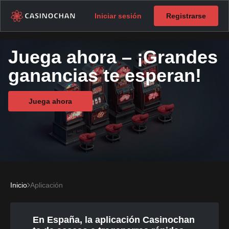
Iniciar sesión
Registrarse
Juega ahora – ¡Grandes
ganancias te esperan!
Juega ahora
Inicio
Aplicación
En España, la aplicación Casinochan