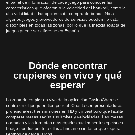
el panel de información de cada juego para conocer las
características que afectan a la velocidad del bankroll, como la
alta volatilidad o las opciones de compra de bonos. Nota:
algunos juegos y proveedores de servicios pueden no estar
disponibles en todas las zonas, por lo que la mezcla exacta de
juegos puede ser diferente en España.
Dónde encontrar
crupieres en vivo y qué
esperar
La zona de crupier en vivo de la aplicación CasinoChan se
centra en el juego en tiempo real. Cuenta con presentadores
profesionales, transmisiones en HD y un vestíbulo que facilita
comparar mesas según sus límites y velocidades. Las mesas
normales y los formatos más rápidos suelen ser tus opciones.
Luego puedes unirte a ellas al instante sin tener que esperar
tiempos de carga largos.