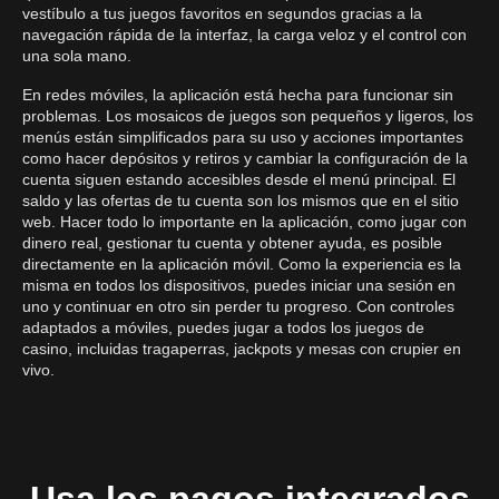
vestíbulo a tus juegos favoritos en segundos gracias a la
navegación rápida de la interfaz, la carga veloz y el control con
una sola mano.
En redes móviles, la aplicación está hecha para funcionar sin
problemas. Los mosaicos de juegos son pequeños y ligeros, los
menús están simplificados para su uso y acciones importantes
como hacer depósitos y retiros y cambiar la configuración de la
cuenta siguen estando accesibles desde el menú principal. El
saldo y las ofertas de tu cuenta son los mismos que en el sitio
web. Hacer todo lo importante en la aplicación, como jugar con
dinero real, gestionar tu cuenta y obtener ayuda, es posible
directamente en la aplicación móvil. Como la experiencia es la
misma en todos los dispositivos, puedes iniciar una sesión en
uno y continuar en otro sin perder tu progreso. Con controles
adaptados a móviles, puedes jugar a todos los juegos de
casino, incluidas tragaperras, jackpots y mesas con crupier en
vivo.