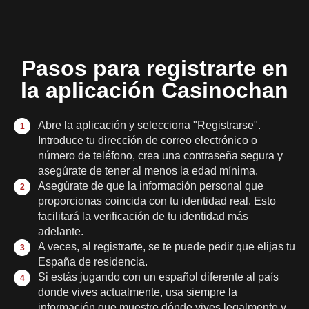
Pasos para registrarte en
la aplicación Casinochan
Abre la aplicación y selecciona "Registrarse".
Introduce tu dirección de correo electrónico o
número de teléfono, crea una contraseña segura y
asegúrate de tener al menos la edad mínima.
Asegúrate de que la información personal que
proporcionas coincida con tu identidad real. Esto
facilitará la verificación de tu identidad más
adelante.
A veces, al registrarte, se te puede pedir que elijas tu
España de residencia.
Si estás jugando con un español diferente al país
donde vives actualmente, usa siempre la
información que muestre dónde vives legalmente y