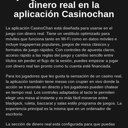
dinero real en la
aplicación Casinochan
La aplicación CasinoChan está diseñada para usarse en el
juego con dinero real. Tiene un vestíbulo optimizado para
móviles que funciona tanto en Wi-Fi como en datos móviles e
incluye tragaperras populares, juegos de mesa clásicos y
formatos de juego rápidos. Con controles de apuesta claros,
acceso rápido a las reglas del juego y cambio sencillo entre
títulos sin perder el flujo de la sesión, puedes empezar a jugar
con dinero real tan pronto como tu cuenta esté financiada.
Para los jugadores que les gusta la sensación de un casino real,
la aplicación también tiene mesas con crupier en vivo donde la
acción se transmite en directo y los jugadores pueden chatear
en tiempo real. Los controles adaptados al tacto te permiten
elegir una mesa al instante y es más fácil moverse entre
blackjack, ruleta, baccarat y salas estilo programa de juegos. La
experiencia principal es la misma que en un ordenador de
escritorio.
La sección de dinero real está configurada para que puedas