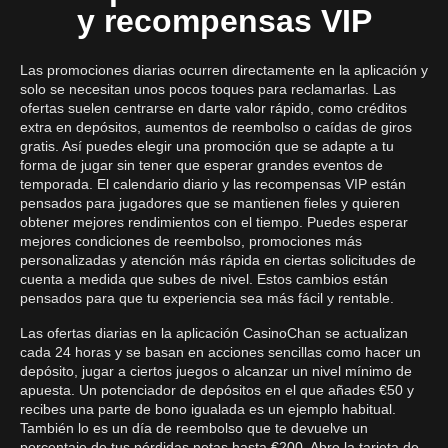
y recompensas VIP
Las promociones diarias ocurren directamente en la aplicación y
solo se necesitan unos pocos toques para reclamarlas. Las
ofertas suelen centrarse en darte valor rápido, como créditos
extra en depósitos, aumentos de reembolso o caídas de giros
gratis. Así puedes elegir una promoción que se adapte a tu
forma de jugar sin tener que esperar grandes eventos de
temporada. El calendario diario y las recompensas VIP están
pensados para jugadores que se mantienen fieles y quieren
obtener mejores rendimientos con el tiempo. Puedes esperar
mejores condiciones de reembolso, promociones más
personalizadas y atención más rápida en ciertas solicitudes de
cuenta a medida que subes de nivel. Estos cambios están
pensados para que tu experiencia sea más fácil y rentable.
Las ofertas diarias en la aplicación CasinoChan se actualizan
cada 24 horas y se basan en acciones sencillas como hacer un
depósito, jugar a ciertos juegos o alcanzar un nivel mínimo de
apuesta. Un potenciador de depósitos en el que añades €50 y
recibes una parte de bono igualada es un ejemplo habitual.
También lo es un día de reembolso que te devuelve un
porcentaje de tus pérdidas netas hasta €200. Abre la tarjeta de