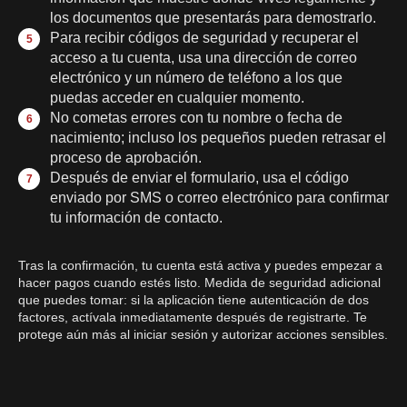
los documentos que presentarás para demostrarlo.
Para recibir códigos de seguridad y recuperar el
acceso a tu cuenta, usa una dirección de correo
electrónico y un número de teléfono a los que
puedas acceder en cualquier momento.
No cometas errores con tu nombre o fecha de
nacimiento; incluso los pequeños pueden retrasar el
proceso de aprobación.
Después de enviar el formulario, usa el código
enviado por SMS o correo electrónico para confirmar
tu información de contacto.
Tras la confirmación, tu cuenta está activa y puedes empezar a
hacer pagos cuando estés listo. Medida de seguridad adicional
que puedes tomar: si la aplicación tiene autenticación de dos
factores, actívala inmediatamente después de registrarte. Te
protege aún más al iniciar sesión y autorizar acciones sensibles.