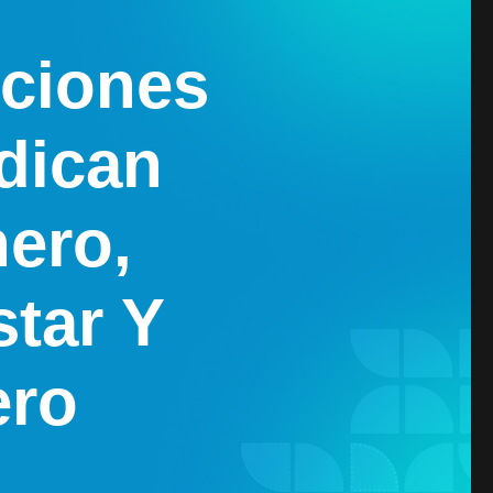
ciones
dican
ero,
tar Y
ero