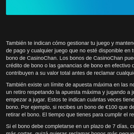
También te indican cómo gestionar tu juego y mantener 
de pago y cualquier juego que no esté disponible en
bono de CasinoChan. Los bonos de CasinoChan pueden
crédito de bono o las ganancias de bono en efectivo q
contribuyen a su valor total antes de reclamar cualqu
También existe un límite de apuesta máxima en las no
un retiro respetando la apuesta máxima y jugando a 
empezar a jugar. Estos te indican cuántas veces tiene
bono. Por ejemplo, si recibes un bono de €100 que d
retirar el bono. El tiempo que tienes para cumplir el r
Si el bono debe completarse en un plazo de 7 días, 
más cortas, quizá quieras reclamar bonos más pequeñ