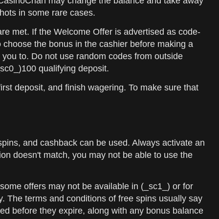
ets, CasinoChan may change the balance and take away
hots in some rare cases.
are met. If the Welcome Offer is advertised as code-
 choose the bonus in the cashier before making a
lls you to. Do not use random codes from outside
sc0_)100 qualifying deposit.
rst deposit, and finish wagering. To make sure that
spins, and cashback can be used. Always activate an
tion doesn't match, you may not be able to use the
some offers may not be available in (_sc1_) or for
. The terms and conditions of free spins usually say
used before they expire, along with any bonus balance