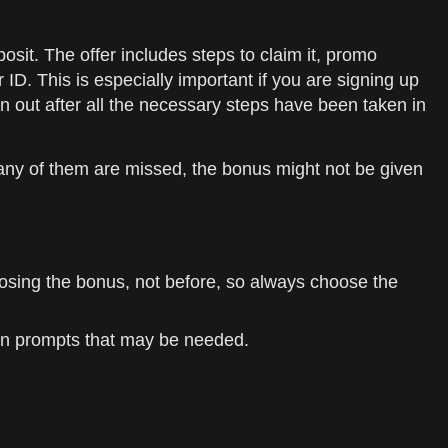
it. The offer includes steps to claim it, promo
ID. This is especially important if you are signing up
 out after all the necessary steps have been taken in
 any of them are missed, the bonus might not be given
osing the bonus, not before, so always choose the
on prompts that may be needed.