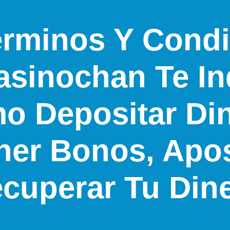
érminos Y Condi
asinochan Te In
o Depositar Din
ner Bonos, Apos
cuperar Tu Din