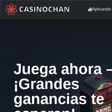
Aplicación
Juega ahora 
¡Grandes
ganancias te