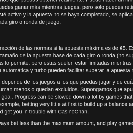
puedes ganar más mientras juegas, pero solo puedes reti
 esté activo y la apuesta no se haya completado, se apl
ada giro o ronda de juego.
acción de las normas si la apuesta máxima es de €5. Est
tamaño de la apuesta base de cada giro o ronda (no su
 lo permite, pero estas suelen estar limitadas mientras a
 automática y turbo pueden facilitar superar la apuest
a depende de los juegos a los que puedas jugar y de cu
suman menos o quedan excluidos. Supongamos que apue
oal. Progress can be slowed down a lot by games that d
ample, betting very little at first to build up a balance 
ld get you in trouble with CasinoChan.
ays bet less than the maximum amount, and play games w