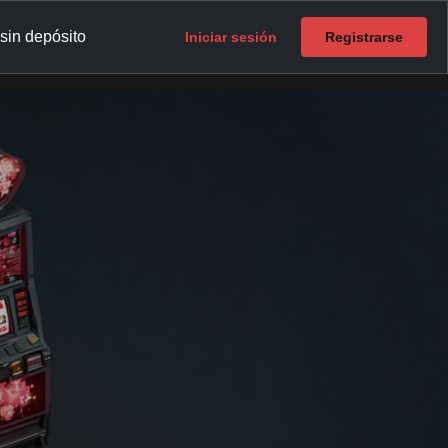
sin depósito
Iniciar sesión
Registrarse